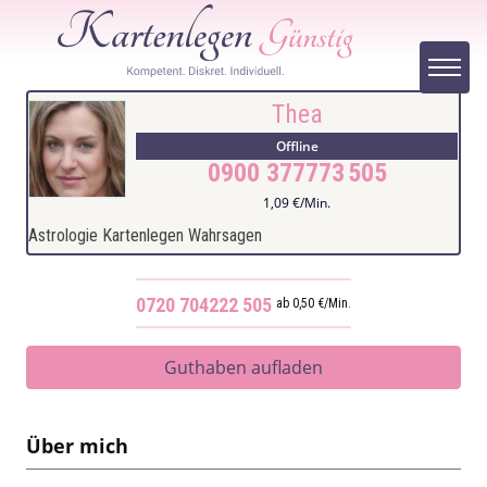
Thea
Offline
0900 377773
505
1,09 €/Min.
Astrologie Kartenlegen Wahrsagen
0720 704222
505
ab 0,50 €/Min.
Guthaben aufladen
Über mich