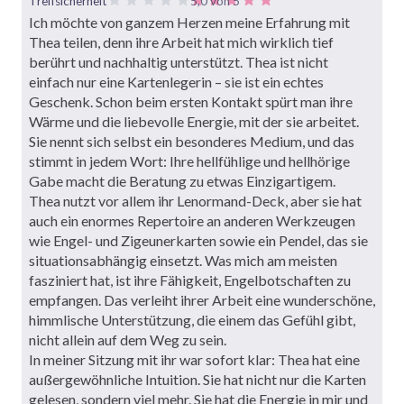
Treffsicherheit
5,0 von 5
Ich möchte von ganzem Herzen meine Erfahrung mit
Thea teilen, denn ihre Arbeit hat mich wirklich tief
berührt und nachhaltig unterstützt. Thea ist nicht
einfach nur eine Kartenlegerin – sie ist ein echtes
Geschenk. Schon beim ersten Kontakt spürt man ihre
Wärme und die liebevolle Energie, mit der sie arbeitet.
Sie nennt sich selbst ein besonderes Medium, und das
stimmt in jedem Wort: Ihre hellfühlige und hellhörige
Gabe macht die Beratung zu etwas Einzigartigem.
Thea nutzt vor allem ihr Lenormand-Deck, aber sie hat
auch ein enormes Repertoire an anderen Werkzeugen
wie Engel- und Zigeunerkarten sowie ein Pendel, das sie
situationsabhängig einsetzt. Was mich am meisten
fasziniert hat, ist ihre Fähigkeit, Engelbotschaften zu
empfangen. Das verleiht ihrer Arbeit eine wunderschöne,
himmlische Unterstützung, die einem das Gefühl gibt,
nicht allein auf dem Weg zu sein.
In meiner Sitzung mit ihr war sofort klar: Thea hat eine
außergewöhnliche Intuition. Sie hat nicht nur die Karten
gelesen, sondern viel mehr. Sie hat die Energie in mir und