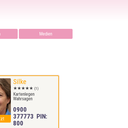
n
Medien
Silke
★★★★★
(1)
Kartenlegen
Wahrsagen
0900
377773 PIN:
tzt
800