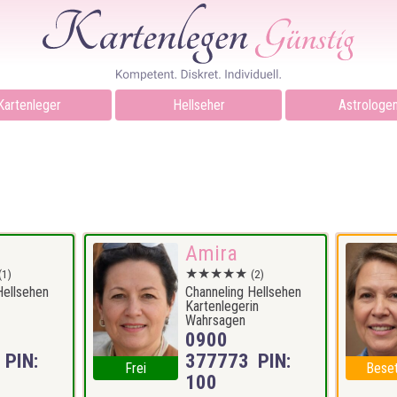
Kartenleger
Hellseher
Astrologe
Amira
★★★★★
(1)
(2)
Hellsehen
Channeling Hellsehen
Kartenlegerin
Wahrsagen
0900
PIN:
377773 PIN:
Frei
Bese
100